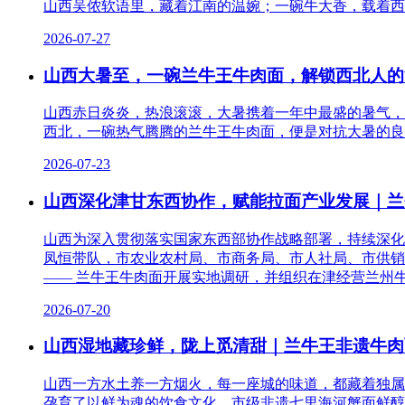
山西吴侬软语里，藏着江南的温婉；一碗牛大香，载着西
2026-07-27
山西大暑至，一碗兰牛王牛肉面，解锁西北人的
山西赤日炎炎，热浪滚滚，大暑携着一年中最盛的暑气，
西北，一碗热气腾腾的兰牛王牛肉面，便是对抗大暑的良
2026-07-23
山西深化津甘东西协作，赋能拉面产业发展｜兰
山西为深入贯彻落实国家东西部协作战略部署，持续深化
凤恒带队，市农业农村局、市商务局、市人社局、市供销
—— 兰牛王牛肉面开展实地调研，并组织在津经营兰州
2026-07-20
山西湿地藏珍鲜，陇上觅清甜｜兰牛王非遗牛肉
山西一方水土养一方烟火，每一座城的味道，都藏着独属
孕育了以鲜为魂的饮食文化，市级非遗七里海河蟹面鲜醇