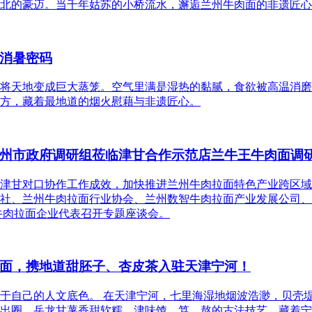
北的豪迈。当千年姑苏的小桥流水，邂逅兰州牛肉面的非遗匠心
消暑密码
将天地变成巨大蒸笼。空气里满是湿热的黏腻，食欲被高温消磨
方，藏着最地道的烟火慰藉与非遗匠心。
州市政府调研组莅临津甘合作示范店兰牛王牛肉面调
津甘对口协作工作成效，加快推进兰州牛肉拉面特色产业跨区域
社、兰州牛肉拉面行业协会、兰州数智牛肉拉面产业发展公司、
牛肉拉面企业代表召开专题座谈会。
面，携地道甜胚子、杏皮茶入驻天津宁河！
于自己的人文底色。 在天津宁河，七里海湿地烟波浩渺，贝壳
出圈，岳龙甘薯香甜软糯，津味馇、笃、熬的古法技艺，藏着宁