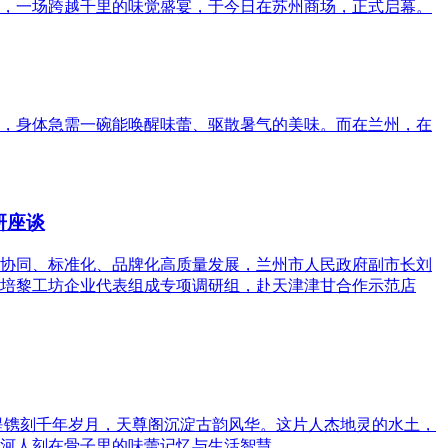
，一场跨越千里的味觉盛宴，于今日在苏州商场，正式启幕。
，身体急需一碗能唤醒味蕾、驱散暑气的美味。而在兰州，在
研座谈
协同、标准化、品牌化高质量发展，兰州市人民政府副市长刘
培黎工坊企业代表组成专项调研组，赴天津津甘合作示范店
堤镌刻千年岁月，天尊阁沉淀古韵风华。这片人杰地灵的水土，
河人刻在骨子里的味蕾记忆与生活智慧。