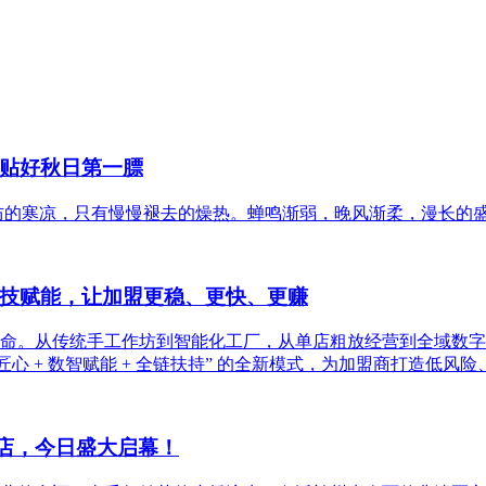
贴好秋日第一膘
防的寒凉，只有慢慢褪去的燥热。蝉鸣渐弱，晚风渐柔，漫长的
技赋能，让加盟更稳、更快、更赚
化革命。从传统手工作坊到智能化工厂，从单店粗放经营到全域数
心 + 数智赋能 + 全链扶持” 的全新模式，为加盟商打造低
场店，今日盛大启幕！