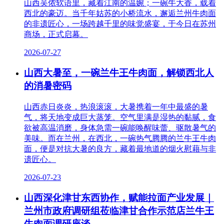
山西吴侬软语里，藏着江南的温婉；一碗牛大香，载着
西北的豪迈。当千年姑苏的小桥流水，邂逅兰州牛肉面
的非遗匠心，一场跨越千里的味觉盛宴，于今日在苏州
商场，正式启幕。
2026-07-27
山西大暑至，一碗兰牛王牛肉面，解锁西北人
的消暑密码
山西赤日炎炎，热浪滚滚，大暑携着一年中最盛的暑
气，将天地变成巨大蒸笼。空气里满是湿热的黏腻，食
欲被高温消磨，身体急需一碗能唤醒味蕾、驱散暑气的
美味。而在兰州，在西北，一碗热气腾腾的兰牛王牛肉
面，便是对抗大暑的良方，藏着最地道的烟火慰藉与非
遗匠心。
2026-07-23
山西深化津甘东西协作，赋能拉面产业发展｜
兰州市政府调研组莅临津甘合作示范店兰牛王
牛肉面调研座谈